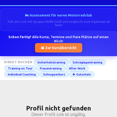
🏍️ Assessment für euren Motorradclub
Teilt den Link mit ?gruppe=EUER-CLUB und vergleicht eure Ergebnisse als
Team
Schon fertig?
Alle Kurse, Termine und freie Plätze auf einen
Blick!
📅 Zur Kursübersicht
Sicherheitstraining
Schräglagentraining
DIREKT BUCHEN
Training on Tour
Frauentraining
After Work
Individual Coaching
Schnupperkurs
🍀 Gutschein
Profil nicht gefunden
Dieser Profil-Link ist ungültig.