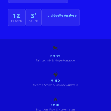
12
3'
Individuelle Analyse
FRAGEN
DAUER
🏍️
BODY
Fahrtechnik & Körperkontrolle
🧠
MIND
Mentale Stärke & Risikobewusstsein
🔥
SOUL
Intuition, Flow & Kurven lesen