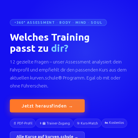
360° ASSESSMENT · BODY · MIND · SOUL
Welches Training
passt zu
dir?
12 gezielte Fragen – unser Assessment analysiert dein
Fahrprofil und empfiehlt dir den passenden Kurs aus dem
aktuellen kurven.schule® Programm. Egal ob mit oder
ohne Führerschein.
Jetzt herausfinden →
🏍️ Kostenlos
📄 PDF-Profil
👨‍🏫 Trainer-Zugang
🎯 Kurs-Match
Alle Kurse auf kurven.schule →