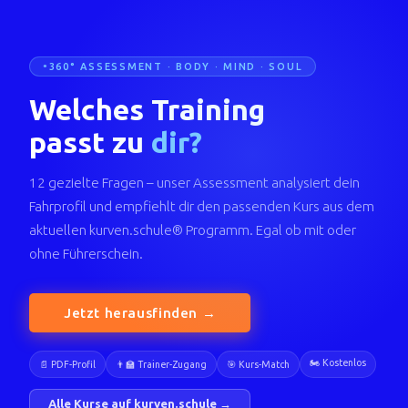
360° ASSESSMENT · BODY · MIND · SOUL
Welches Training
passt zu
dir?
12 gezielte Fragen – unser Assessment analysiert dein
Fahrprofil und empfiehlt dir den passenden Kurs aus dem
aktuellen kurven.schule® Programm. Egal ob mit oder
ohne Führerschein.
Jetzt herausfinden →
🏍️ Kostenlos
📄 PDF-Profil
👨‍🏫 Trainer-Zugang
🎯 Kurs-Match
Alle Kurse auf kurven.schule →