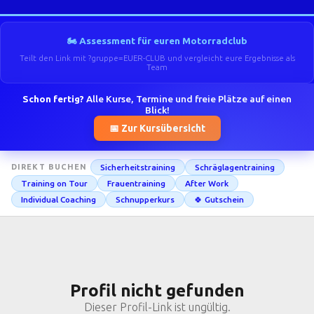
🏍️ Assessment für euren Motorradclub
Teilt den Link mit ?gruppe=EUER-CLUB und vergleicht eure Ergebnisse als
Team
Schon fertig?
Alle Kurse, Termine und freie Plätze auf einen
Blick!
📅 Zur Kursübersicht
Sicherheitstraining
Schräglagentraining
DIREKT BUCHEN
Training on Tour
Frauentraining
After Work
Individual Coaching
Schnupperkurs
🍀 Gutschein
Profil nicht gefunden
Dieser Profil-Link ist ungültig.