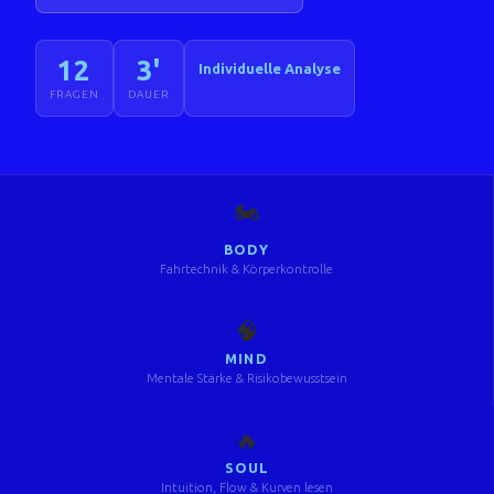
12
3'
Individuelle Analyse
FRAGEN
DAUER
🏍️
BODY
Fahrtechnik & Körperkontrolle
🧠
MIND
Mentale Stärke & Risikobewusstsein
🔥
SOUL
Intuition, Flow & Kurven lesen