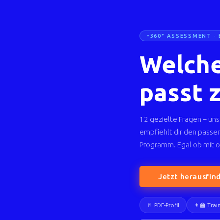
360° ASSESSMENT · 
Welche
passt 
12 gezielte Fragen – uns
empfiehlt dir den passe
Programm. Egal ob mit o
Jetzt herausfin
📄 PDF-Profil
👨‍🏫 Tra