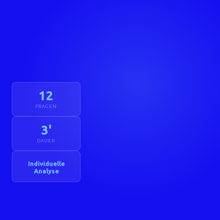
12
FRAGEN
3'
DAUER
Individuelle
Analyse