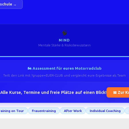
.schule →
🧠
MIND
Mentale Stärke & Risikobewusstsein
🏍️ Assessment für euren Motorradclub
Teilt den Link mit ?gruppe=EUER-CLUB und vergleicht eure Ergebnisse als Team
Alle Kurse, Termine und freie Plätze auf einen Blick!
📅 Zur K
aining on Tour
Frauentraining
After Work
Individual Coaching