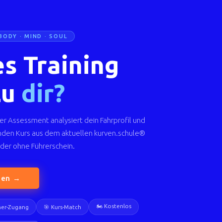
BODY · MIND · SOUL
s Training
zu
dir?
er Assessment analysiert dein Fahrprofil und
nden Kurs aus dem aktuellen kurven.schule®
der ohne Führerschein.
den →
🏍️ Kostenlos
iner-Zugang
🎯 Kurs-Match