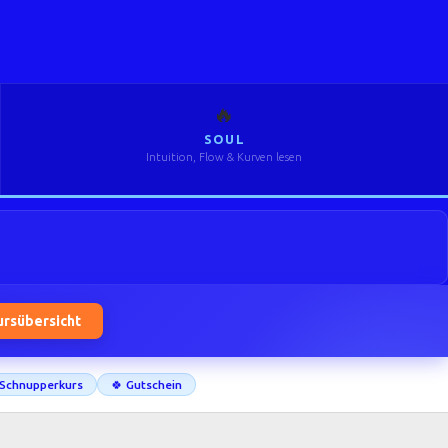
🔥
SOUL
Intuition, Flow & Kurven lesen
ursübersicht
Schnupperkurs
🍀 Gutschein