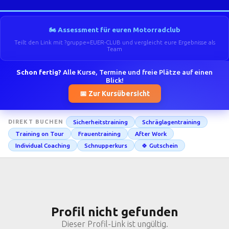
🏍️ Assessment für euren Motorradclub
Teilt den Link mit ?gruppe=EUER-CLUB und vergleicht eure Ergebnisse als
Team
Schon fertig?
Alle Kurse, Termine und freie Plätze auf einen
Blick!
📅 Zur Kursübersicht
Sicherheitstraining
Schräglagentraining
DIREKT BUCHEN
Training on Tour
Frauentraining
After Work
Individual Coaching
Schnupperkurs
🍀 Gutschein
Profil nicht gefunden
Dieser Profil-Link ist ungültig.