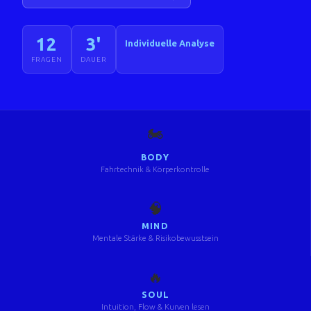
12
3'
Individuelle Analyse
FRAGEN
DAUER
🏍️
BODY
Fahrtechnik & Körperkontrolle
🧠
MIND
Mentale Stärke & Risikobewusstsein
🔥
SOUL
Intuition, Flow & Kurven lesen