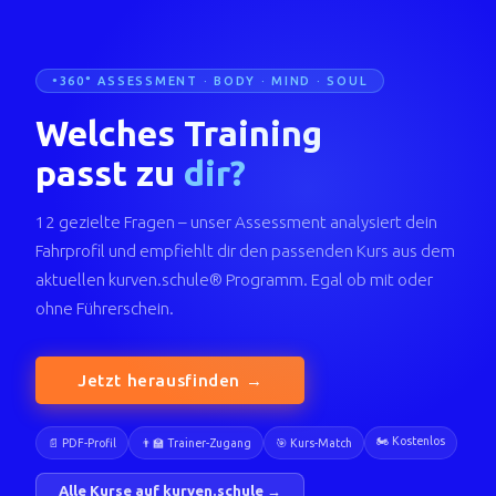
360° ASSESSMENT · BODY · MIND · SOUL
Welches Training
passt zu
dir?
12 gezielte Fragen – unser Assessment analysiert dein
Fahrprofil und empfiehlt dir den passenden Kurs aus dem
aktuellen kurven.schule® Programm. Egal ob mit oder
ohne Führerschein.
Jetzt herausfinden →
🏍️ Kostenlos
📄 PDF-Profil
👨‍🏫 Trainer-Zugang
🎯 Kurs-Match
Alle Kurse auf kurven.schule →