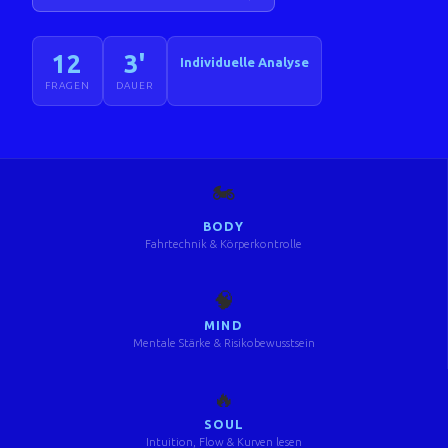
12
3'
Individuelle Analyse
FRAGEN
DAUER
🏍️
BODY
Fahrtechnik & Körperkontrolle
🧠
MIND
Mentale Stärke & Risikobewusstsein
🔥
SOUL
Intuition, Flow & Kurven lesen