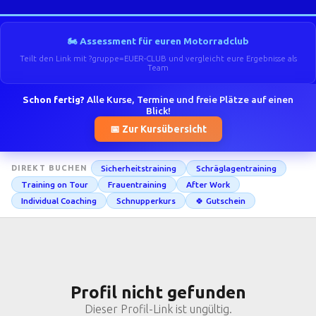
🏍️ Assessment für euren Motorradclub
Teilt den Link mit ?gruppe=EUER-CLUB und vergleicht eure Ergebnisse als
Team
Schon fertig?
Alle Kurse, Termine und freie Plätze auf einen
Blick!
📅 Zur Kursübersicht
Sicherheitstraining
Schräglagentraining
DIREKT BUCHEN
Training on Tour
Frauentraining
After Work
Individual Coaching
Schnupperkurs
🍀 Gutschein
Profil nicht gefunden
Dieser Profil-Link ist ungültig.