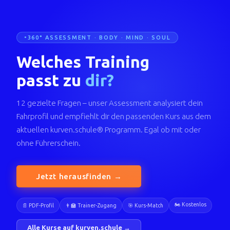
360° ASSESSMENT · BODY · MIND · SOUL
Welches Training
passt zu
dir?
12 gezielte Fragen – unser Assessment analysiert dein
Fahrprofil und empfiehlt dir den passenden Kurs aus dem
aktuellen kurven.schule® Programm. Egal ob mit oder
ohne Führerschein.
Jetzt herausfinden →
🏍️ Kostenlos
📄 PDF-Profil
👨‍🏫 Trainer-Zugang
🎯 Kurs-Match
Alle Kurse auf kurven.schule →