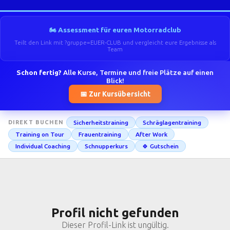
🏍️ Assessment für euren Motorradclub
Teilt den Link mit ?gruppe=EUER-CLUB und vergleicht eure Ergebnisse als
Team
Schon fertig?
Alle Kurse, Termine und freie Plätze auf einen
Blick!
📅 Zur Kursübersicht
Sicherheitstraining
Schräglagentraining
DIREKT BUCHEN
Training on Tour
Frauentraining
After Work
Individual Coaching
Schnupperkurs
🍀 Gutschein
Profil nicht gefunden
Dieser Profil-Link ist ungültig.