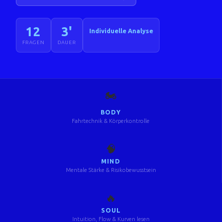
12
3'
Individuelle Analyse
FRAGEN
DAUER
🏍️
BODY
Fahrtechnik & Körperkontrolle
🧠
MIND
Mentale Stärke & Risikobewusstsein
🔥
SOUL
Intuition, Flow & Kurven lesen