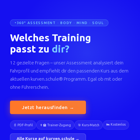
360° ASSESSMENT · BODY · MIND · SOUL
Welches Training
passt zu
dir?
12 gezielte Fragen – unser Assessment analysiert dein
Fahrprofil und empfiehlt dir den passenden Kurs aus dem
aktuellen kurven.schule® Programm. Egal ob mit oder
ohne Führerschein.
Jetzt herausfinden →
🏍️ Kostenlos
📄 PDF-Profil
👨‍🏫 Trainer-Zugang
🎯 Kurs-Match
Alle Kurse auf kurven.schule →