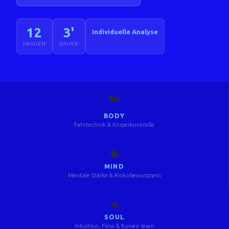
12
3'
Individuelle Analyse
FRAGEN
DAUER
🏍️
BODY
Fahrtechnik & Körperkontrolle
🧠
MIND
Mentale Stärke & Risikobewusstsein
🔥
SOUL
Intuition, Flow & Kurven lesen