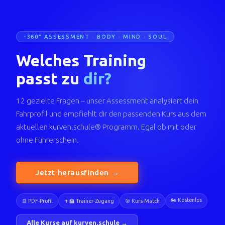
360° ASSESSMENT · BODY · MIND · SOUL
Welches Training
passt zu
dir?
12 gezielte Fragen – unser Assessment analysiert dein
Fahrprofil und empfiehlt dir den passenden Kurs aus dem
aktuellen kurven.schule® Programm. Egal ob mit oder
ohne Führerschein.
Jetzt herausfinden →
🏍️ Kostenlos
📄 PDF-Profil
👨‍🏫 Trainer-Zugang
🎯 Kurs-Match
Alle Kurse auf kurven.schule →