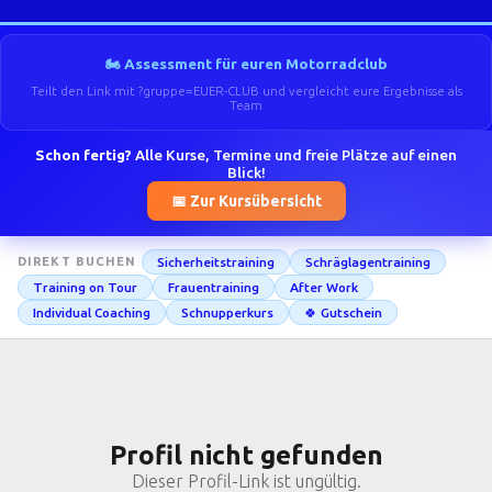
🏍️ Assessment für euren Motorradclub
Teilt den Link mit ?gruppe=EUER-CLUB und vergleicht eure Ergebnisse als
Team
Schon fertig?
Alle Kurse, Termine und freie Plätze auf einen
Blick!
📅 Zur Kursübersicht
Sicherheitstraining
Schräglagentraining
DIREKT BUCHEN
Training on Tour
Frauentraining
After Work
Individual Coaching
Schnupperkurs
🍀 Gutschein
Profil nicht gefunden
Dieser Profil-Link ist ungültig.