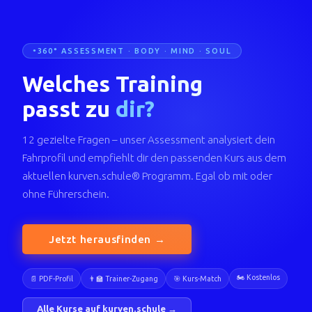
360° ASSESSMENT · BODY · MIND · SOUL
Welches Training
passt zu
dir?
12 gezielte Fragen – unser Assessment analysiert dein
Fahrprofil und empfiehlt dir den passenden Kurs aus dem
aktuellen kurven.schule® Programm. Egal ob mit oder
ohne Führerschein.
Jetzt herausfinden →
🏍️ Kostenlos
📄 PDF-Profil
👨‍🏫 Trainer-Zugang
🎯 Kurs-Match
Alle Kurse auf kurven.schule →