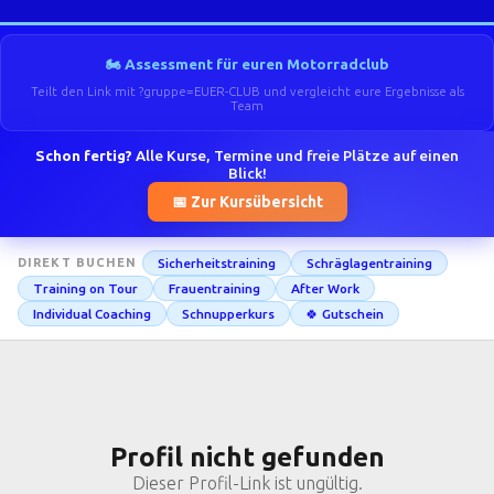
🏍️ Assessment für euren Motorradclub
Teilt den Link mit ?gruppe=EUER-CLUB und vergleicht eure Ergebnisse als
Team
Schon fertig?
Alle Kurse, Termine und freie Plätze auf einen
Blick!
📅 Zur Kursübersicht
Sicherheitstraining
Schräglagentraining
DIREKT BUCHEN
Training on Tour
Frauentraining
After Work
Individual Coaching
Schnupperkurs
🍀 Gutschein
Profil nicht gefunden
Dieser Profil-Link ist ungültig.