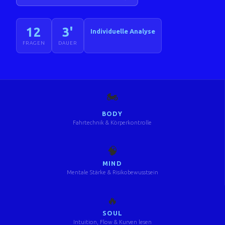
12
3'
Individuelle Analyse
FRAGEN
DAUER
🏍️
BODY
Fahrtechnik & Körperkontrolle
🧠
MIND
Mentale Stärke & Risikobewusstsein
🔥
SOUL
Intuition, Flow & Kurven lesen