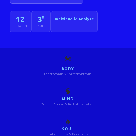
12
3'
Individuelle Analyse
FRAGEN
DAUER
🏍️
BODY
Fahrtechnik & Körperkontrolle
🧠
MIND
Mentale Stärke & Risikobewusstsein
🔥
SOUL
Intuition, Flow & Kurven lesen