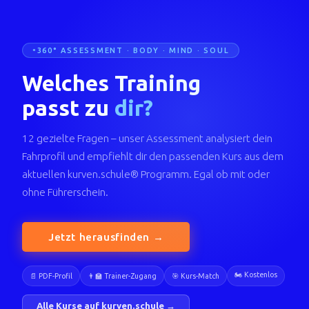
360° ASSESSMENT · BODY · MIND · SOUL
Welches Training
passt zu
dir?
12 gezielte Fragen – unser Assessment analysiert dein
Fahrprofil und empfiehlt dir den passenden Kurs aus dem
aktuellen kurven.schule® Programm. Egal ob mit oder
ohne Führerschein.
Jetzt herausfinden →
🏍️ Kostenlos
📄 PDF-Profil
👨‍🏫 Trainer-Zugang
🎯 Kurs-Match
Alle Kurse auf kurven.schule →