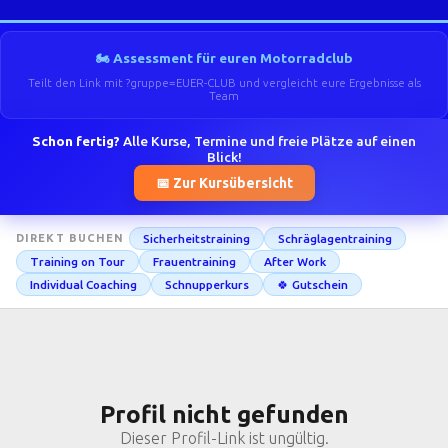
🏍️ Assessment für euren Motorradclub
Teilt den Link mit ?gruppe=EUER-CLUB und vergleicht eure Ergebnisse als
Team
Schon fertig?
Alle Kurse, Termine und freie Plätze auf einen
Blick!
📅 Zur Kursübersicht
Sicherheitstraining
Schräglagentraining
DIREKT BUCHEN
Training on Tour
Frauentraining
After Work
Individual Coaching
Schnupperkurs
🍀 Gutschein
Profil nicht gefunden
Dieser Profil-Link ist ungültig.