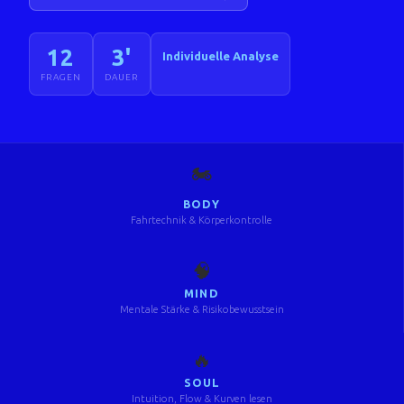
12
3'
Individuelle Analyse
FRAGEN
DAUER
🏍️
BODY
Fahrtechnik & Körperkontrolle
🧠
MIND
Mentale Stärke & Risikobewusstsein
🔥
SOUL
Intuition, Flow & Kurven lesen