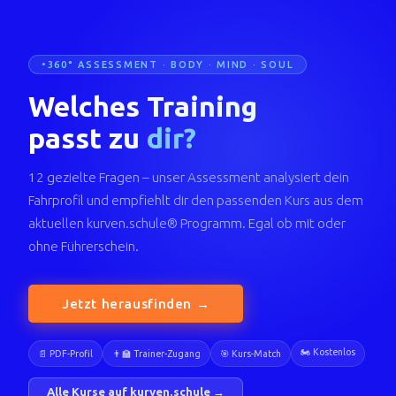
360° ASSESSMENT · BODY · MIND · SOUL
Welches Training
passt zu
dir?
12 gezielte Fragen – unser Assessment analysiert dein
Fahrprofil und empfiehlt dir den passenden Kurs aus dem
aktuellen kurven.schule® Programm. Egal ob mit oder
ohne Führerschein.
Jetzt herausfinden →
🏍️ Kostenlos
📄 PDF-Profil
👨‍🏫 Trainer-Zugang
🎯 Kurs-Match
Alle Kurse auf kurven.schule →