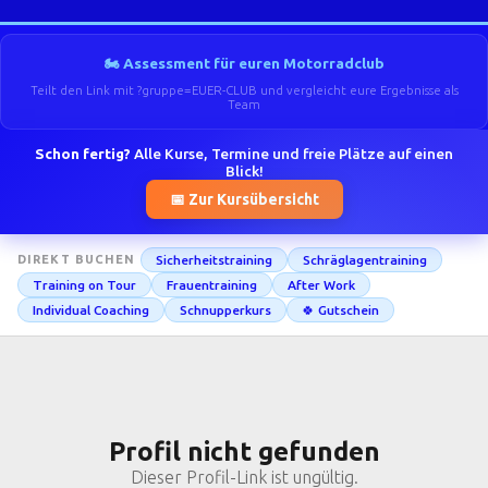
🏍️ Assessment für euren Motorradclub
Teilt den Link mit ?gruppe=EUER-CLUB und vergleicht eure Ergebnisse als
Team
Schon fertig?
Alle Kurse, Termine und freie Plätze auf einen
Blick!
📅 Zur Kursübersicht
Sicherheitstraining
Schräglagentraining
DIREKT BUCHEN
Training on Tour
Frauentraining
After Work
Individual Coaching
Schnupperkurs
🍀 Gutschein
Profil nicht gefunden
Dieser Profil-Link ist ungültig.