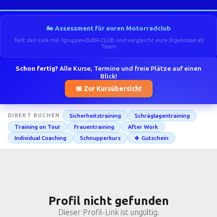
🏍️ Assessment für euren Motorradclub
Teilt den Link mit ?gruppe=EUER-CLUB und vergleicht eure Ergebnisse als
Team
Schon fertig?
Alle Kurse, Termine und freie Plätze auf einen
Blick!
📅 Zur Kursübersicht
Sicherheitstraining
Schräglagentraining
DIREKT BUCHEN
Training on Tour
Frauentraining
After Work
Individual Coaching
Schnupperkurs
🍀 Gutschein
Profil nicht gefunden
Dieser Profil-Link ist ungültig.