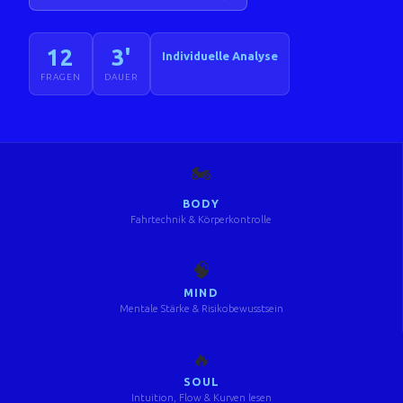
12
3'
Individuelle Analyse
FRAGEN
DAUER
🏍️
BODY
Fahrtechnik & Körperkontrolle
🧠
MIND
Mentale Stärke & Risikobewusstsein
🔥
SOUL
Intuition, Flow & Kurven lesen