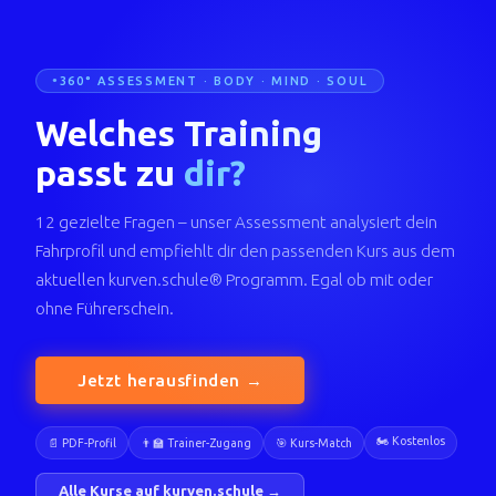
360° ASSESSMENT · BODY · MIND · SOUL
Welches Training
passt zu
dir?
12 gezielte Fragen – unser Assessment analysiert dein
Fahrprofil und empfiehlt dir den passenden Kurs aus dem
aktuellen kurven.schule® Programm. Egal ob mit oder
ohne Führerschein.
Jetzt herausfinden →
🏍️ Kostenlos
📄 PDF-Profil
👨‍🏫 Trainer-Zugang
🎯 Kurs-Match
Alle Kurse auf kurven.schule →