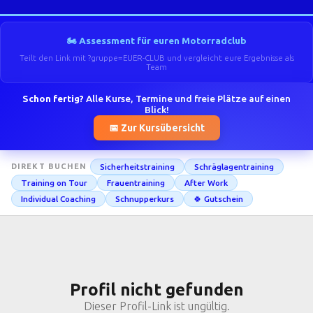
🏍️ Assessment für euren Motorradclub
Teilt den Link mit ?gruppe=EUER-CLUB und vergleicht eure Ergebnisse als
Team
Schon fertig?
Alle Kurse, Termine und freie Plätze auf einen
Blick!
📅 Zur Kursübersicht
Sicherheitstraining
Schräglagentraining
DIREKT BUCHEN
Training on Tour
Frauentraining
After Work
Individual Coaching
Schnupperkurs
🍀 Gutschein
Profil nicht gefunden
Dieser Profil-Link ist ungültig.