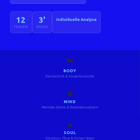
12
3'
Individuelle Analyse
FRAGEN
DAUER
🏍️
BODY
Fahrtechnik & Körperkontrolle
🧠
MIND
Mentale Stärke & Risikobewusstsein
🔥
SOUL
Intuition, Flow & Kurven lesen