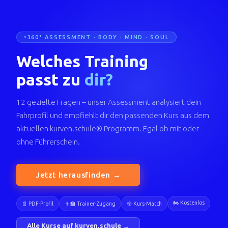
360° ASSESSMENT · BODY · MIND · SOUL
Welches Training
passt zu
dir?
12 gezielte Fragen – unser Assessment analysiert dein
Fahrprofil und empfiehlt dir den passenden Kurs aus dem
aktuellen kurven.schule® Programm. Egal ob mit oder
ohne Führerschein.
Jetzt herausfinden →
🏍️ Kostenlos
📄 PDF-Profil
👨‍🏫 Trainer-Zugang
🎯 Kurs-Match
Alle Kurse auf kurven.schule →