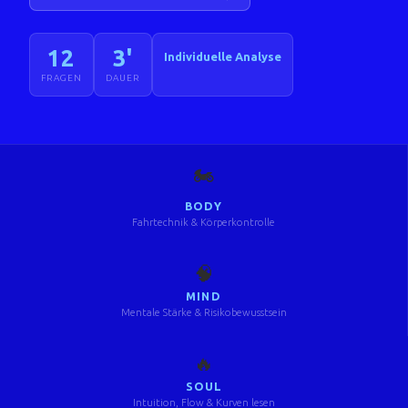
12
3'
Individuelle Analyse
FRAGEN
DAUER
🏍️
BODY
Fahrtechnik & Körperkontrolle
🧠
MIND
Mentale Stärke & Risikobewusstsein
🔥
SOUL
Intuition, Flow & Kurven lesen