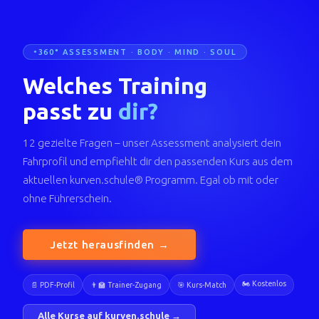
360° ASSESSMENT · BODY · MIND · SOUL
Welches Training
passt zu
dir?
12 gezielte Fragen – unser Assessment analysiert dein
Fahrprofil und empfiehlt dir den passenden Kurs aus dem
aktuellen kurven.schule® Programm. Egal ob mit oder
ohne Führerschein.
Jetzt herausfinden →
🏍️ Kostenlos
📄 PDF-Profil
👨‍🏫 Trainer-Zugang
🎯 Kurs-Match
Alle Kurse auf kurven.schule →