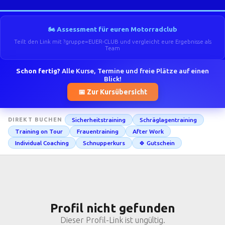
🏍️ Assessment für euren Motorradclub
Teilt den Link mit ?gruppe=EUER-CLUB und vergleicht eure Ergebnisse als
Team
Schon fertig?
Alle Kurse, Termine und freie Plätze auf einen
Blick!
📅 Zur Kursübersicht
Sicherheitstraining
Schräglagentraining
DIREKT BUCHEN
Training on Tour
Frauentraining
After Work
Individual Coaching
Schnupperkurs
🍀 Gutschein
Profil nicht gefunden
Dieser Profil-Link ist ungültig.