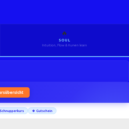
🔥
SOUL
Intuition, Flow & Kurven lesen
ursübersicht
Schnupperkurs
🍀 Gutschein