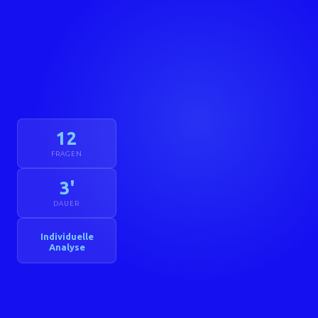
12
FRAGEN
3'
DAUER
Individuelle
Analyse