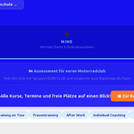
.schule →
🧠
MIND
Mentale Stärke & Risikobewusstsein
🏍️ Assessment für euren Motorradclub
Teilt den Link mit ?gruppe=EUER-CLUB und vergleicht eure Ergebnisse als Team
Alle Kurse, Termine und freie Plätze auf einen Blick!
📅 Zur K
aining on Tour
Frauentraining
After Work
Individual Coaching