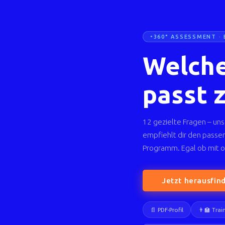
360° ASSESSMENT · 
Welche
passt 
12 gezielte Fragen – uns
empfiehlt dir den passe
Programm. Egal ob mit o
Jetzt herausfin
📄 PDF-Profil
👨‍🏫 Tra