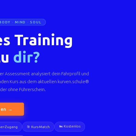
BODY · MIND · SOUL
s Training
zu
dir?
er Assessment analysiert dein Fahrprofil und
nden Kurs aus dem aktuellen kurven.schule®
der ohne Führerschein.
den →
🏍️ Kostenlos
iner-Zugang
🎯 Kurs-Match