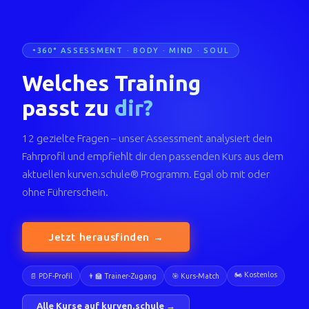
360° ASSESSMENT · BODY · MIND · SOUL
Welches Training
passt zu
dir?
12 gezielte Fragen – unser Assessment analysiert dein
Fahrprofil und empfiehlt dir den passenden Kurs aus dem
aktuellen kurven.schule® Programm. Egal ob mit oder
ohne Führerschein.
Jetzt herausfinden →
🏍️ Kostenlos
📄 PDF-Profil
👨‍🏫 Trainer-Zugang
🎯 Kurs-Match
Alle Kurse auf kurven.schule →