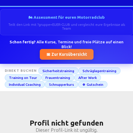
🏍️ Assessment für euren Motorradclub
Teilt den Link mit ?gruppe=EUER-CLUB und vergleicht eure Ergebnisse als
Team
Schon fertig?
Alle Kurse, Termine und freie Plätze auf einen
Blick!
📅 Zur Kursübersicht
Sicherheitstraining
Schräglagentraining
DIREKT BUCHEN
Training on Tour
Frauentraining
After Work
Individual Coaching
Schnupperkurs
🍀 Gutschein
Profil nicht gefunden
Dieser Profil-Link ist ungültig.