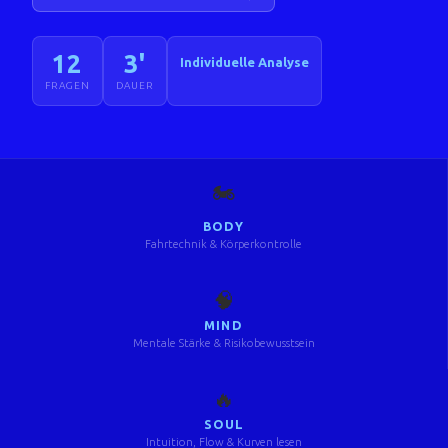
12
3'
Individuelle Analyse
FRAGEN
DAUER
🏍️
BODY
Fahrtechnik & Körperkontrolle
🧠
MIND
Mentale Stärke & Risikobewusstsein
🔥
SOUL
Intuition, Flow & Kurven lesen