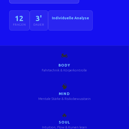
12
3'
Individuelle Analyse
FRAGEN
DAUER
🏍️
BODY
Fahrtechnik & Körperkontrolle
🧠
MIND
Mentale Stärke & Risikobewusstsein
🔥
SOUL
Intuition, Flow & Kurven lesen