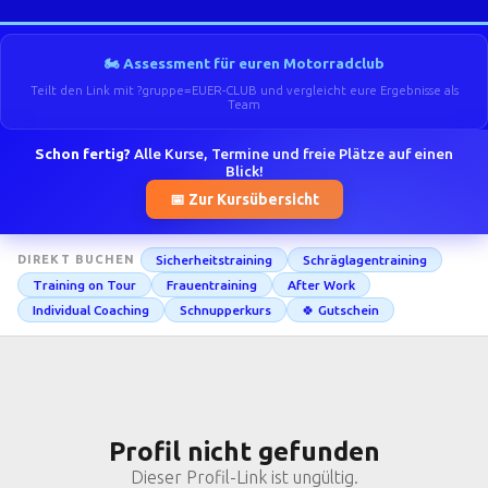
🏍️ Assessment für euren Motorradclub
Teilt den Link mit ?gruppe=EUER-CLUB und vergleicht eure Ergebnisse als
Team
Schon fertig?
Alle Kurse, Termine und freie Plätze auf einen
Blick!
📅 Zur Kursübersicht
Sicherheitstraining
Schräglagentraining
DIREKT BUCHEN
Training on Tour
Frauentraining
After Work
Individual Coaching
Schnupperkurs
🍀 Gutschein
Profil nicht gefunden
Dieser Profil-Link ist ungültig.