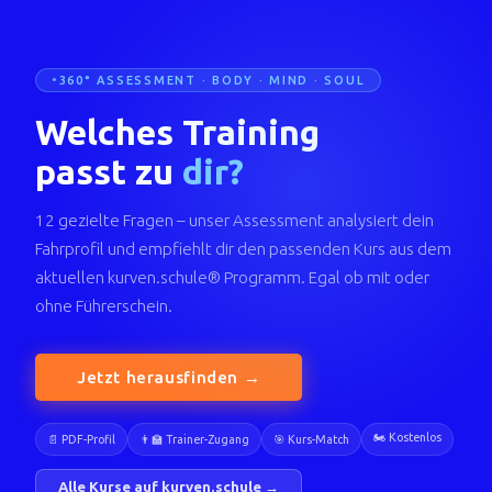
360° ASSESSMENT · BODY · MIND · SOUL
Welches Training
passt zu
dir?
12 gezielte Fragen – unser Assessment analysiert dein
Fahrprofil und empfiehlt dir den passenden Kurs aus dem
aktuellen kurven.schule® Programm. Egal ob mit oder
ohne Führerschein.
Jetzt herausfinden →
🏍️ Kostenlos
📄 PDF-Profil
👨‍🏫 Trainer-Zugang
🎯 Kurs-Match
Alle Kurse auf kurven.schule →