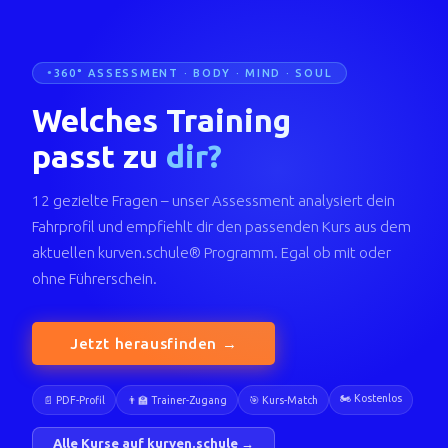
360° ASSESSMENT · BODY · MIND · SOUL
Welches Training
passt zu
dir?
12 gezielte Fragen – unser Assessment analysiert dein
Fahrprofil und empfiehlt dir den passenden Kurs aus dem
aktuellen kurven.schule® Programm. Egal ob mit oder
ohne Führerschein.
Jetzt herausfinden →
🏍️ Kostenlos
📄 PDF-Profil
👨‍🏫 Trainer-Zugang
🎯 Kurs-Match
Alle Kurse auf kurven.schule →