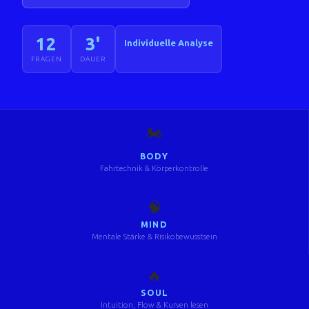
12
3'
Individuelle Analyse
FRAGEN
DAUER
🏍️
BODY
Fahrtechnik & Körperkontrolle
🧠
MIND
Mentale Stärke & Risikobewusstsein
🔥
SOUL
Intuition, Flow & Kurven lesen