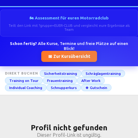
🏍️ Assessment für euren Motorradclub
Teilt den Link mit ?gruppe=EUER-CLUB und vergleicht eure Ergebnisse als
Team
Schon fertig?
Alle Kurse, Termine und freie Plätze auf einen
Blick!
📅 Zur Kursübersicht
Sicherheitstraining
Schräglagentraining
DIREKT BUCHEN
Training on Tour
Frauentraining
After Work
Individual Coaching
Schnupperkurs
🍀 Gutschein
Profil nicht gefunden
Dieser Profil-Link ist ungültig.