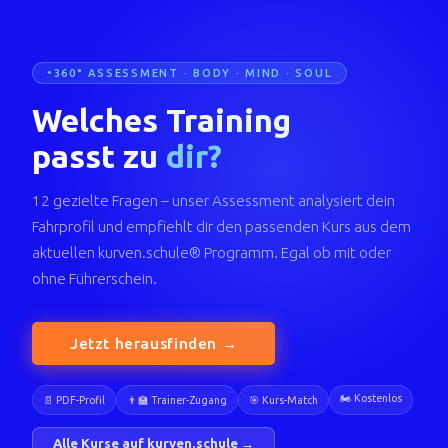
360° ASSESSMENT · BODY · MIND · SOUL
Welches Training
passt zu
dir?
12 gezielte Fragen – unser Assessment analysiert dein
Fahrprofil und empfiehlt dir den passenden Kurs aus dem
aktuellen kurven.schule® Programm. Egal ob mit oder
ohne Führerschein.
Jetzt herausfinden →
🏍️ Kostenlos
📄 PDF-Profil
👨‍🏫 Trainer-Zugang
🎯 Kurs-Match
Alle Kurse auf kurven.schule →