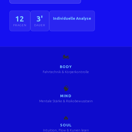
12
3'
Individuelle Analyse
FRAGEN
DAUER
🏍️
BODY
Fahrtechnik & Körperkontrolle
🧠
MIND
Mentale Stärke & Risikobewusstsein
🔥
SOUL
Intuition, Flow & Kurven lesen