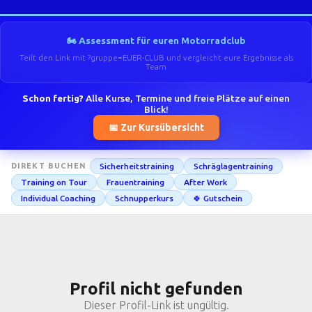
🏍️ Assessment für euren Motorradclub
Teilt den Link mit ?gruppe=EUER-CLUB und vergleicht eure Ergebnisse als
Team
Schon fertig?
Alle Kurse, Termine und freie Plätze auf einen
Blick!
📅 Zur Kursübersicht
Sicherheitstraining
Schräglagentraining
DIREKT BUCHEN
Training on Tour
Frauentraining
After Work
Individual Coaching
Schnupperkurs
🍀 Gutschein
Profil nicht gefunden
Dieser Profil-Link ist ungültig.