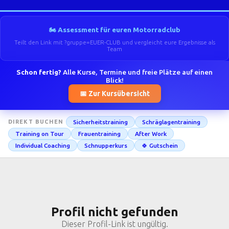
🏍️ Assessment für euren Motorradclub
Teilt den Link mit ?gruppe=EUER-CLUB und vergleicht eure Ergebnisse als
Team
Schon fertig?
Alle Kurse, Termine und freie Plätze auf einen
Blick!
📅 Zur Kursübersicht
Sicherheitstraining
Schräglagentraining
DIREKT BUCHEN
Training on Tour
Frauentraining
After Work
Individual Coaching
Schnupperkurs
🍀 Gutschein
Profil nicht gefunden
Dieser Profil-Link ist ungültig.