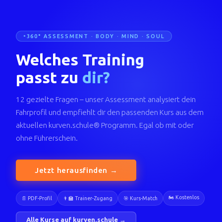
360° ASSESSMENT · BODY · MIND · SOUL
Welches Training
passt zu
dir?
12 gezielte Fragen – unser Assessment analysiert dein
Fahrprofil und empfiehlt dir den passenden Kurs aus dem
aktuellen kurven.schule® Programm. Egal ob mit oder
ohne Führerschein.
Jetzt herausfinden →
🏍️ Kostenlos
📄 PDF-Profil
👨‍🏫 Trainer-Zugang
🎯 Kurs-Match
Alle Kurse auf kurven.schule →