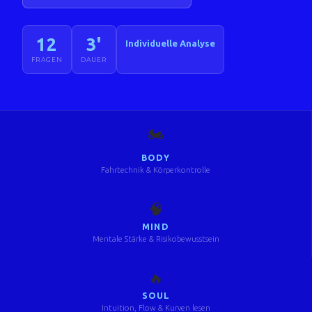
12
3'
Individuelle Analyse
FRAGEN
DAUER
🏍️
BODY
Fahrtechnik & Körperkontrolle
🧠
MIND
Mentale Stärke & Risikobewusstsein
🔥
SOUL
Intuition, Flow & Kurven lesen