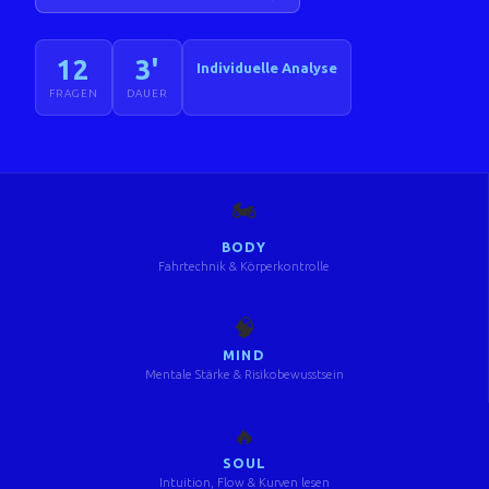
12
3'
Individuelle Analyse
FRAGEN
DAUER
🏍️
BODY
Fahrtechnik & Körperkontrolle
🧠
MIND
Mentale Stärke & Risikobewusstsein
🔥
SOUL
Intuition, Flow & Kurven lesen