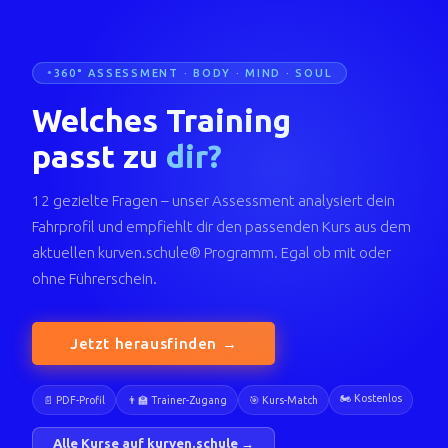
360° ASSESSMENT · BODY · MIND · SOUL
Welches Training
passt zu
dir?
12 gezielte Fragen – unser Assessment analysiert dein
Fahrprofil und empfiehlt dir den passenden Kurs aus dem
aktuellen kurven.schule® Programm. Egal ob mit oder
ohne Führerschein.
Jetzt herausfinden →
🏍️ Kostenlos
📄 PDF-Profil
👨‍🏫 Trainer-Zugang
🎯 Kurs-Match
Alle Kurse auf kurven.schule →