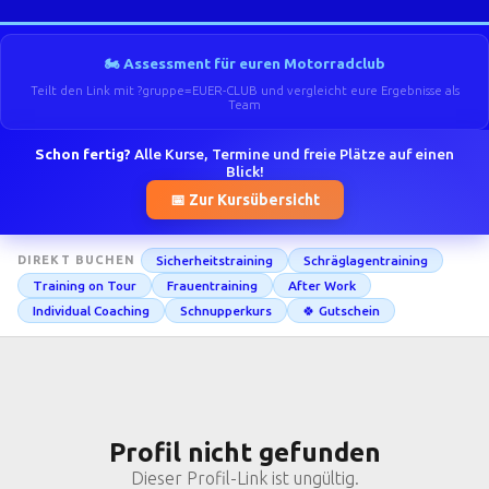
🏍️ Assessment für euren Motorradclub
Teilt den Link mit ?gruppe=EUER-CLUB und vergleicht eure Ergebnisse als
Team
Schon fertig?
Alle Kurse, Termine und freie Plätze auf einen
Blick!
📅 Zur Kursübersicht
Sicherheitstraining
Schräglagentraining
DIREKT BUCHEN
Training on Tour
Frauentraining
After Work
Individual Coaching
Schnupperkurs
🍀 Gutschein
Profil nicht gefunden
Dieser Profil-Link ist ungültig.