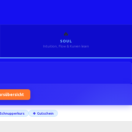
🔥
SOUL
Intuition, Flow & Kurven lesen
ursübersicht
Schnupperkurs
🍀 Gutschein