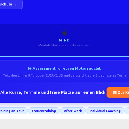
.schule →
🧠
MIND
Mentale Stärke & Risikobewusstsein
🏍️ Assessment für euren Motorradclub
Teilt den Link mit ?gruppe=EUER-CLUB und vergleicht eure Ergebnisse als Team
Alle Kurse, Termine und freie Plätze auf einen Blick!
📅 Zur K
aining on Tour
Frauentraining
After Work
Individual Coaching