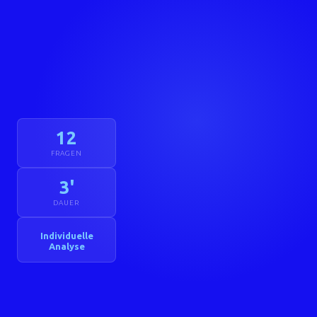
12
FRAGEN
3'
DAUER
Individuelle
Analyse