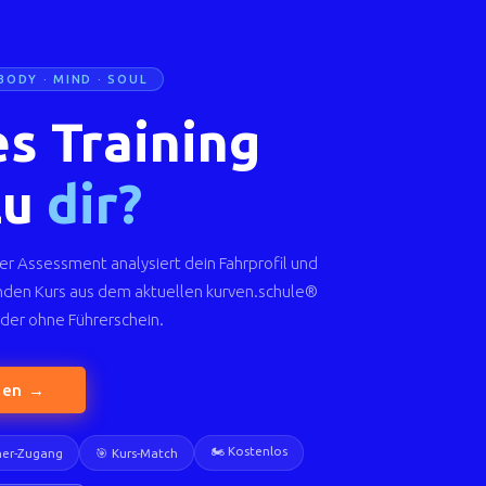
BODY · MIND · SOUL
s Training
zu
dir?
er Assessment analysiert dein Fahrprofil und
nden Kurs aus dem aktuellen kurven.schule®
der ohne Führerschein.
den →
🏍️ Kostenlos
iner-Zugang
🎯 Kurs-Match