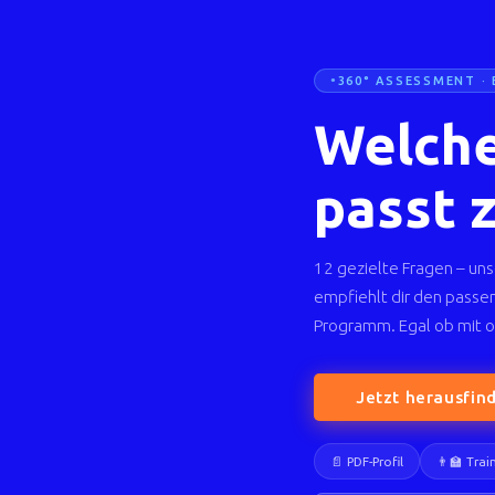
360° ASSESSMENT · 
Welche
passt 
12 gezielte Fragen – uns
empfiehlt dir den passe
Programm. Egal ob mit o
Jetzt herausfin
📄 PDF-Profil
👨‍🏫 Tra